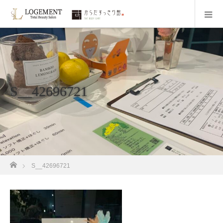
S__42696721
ホーム
S__42696721